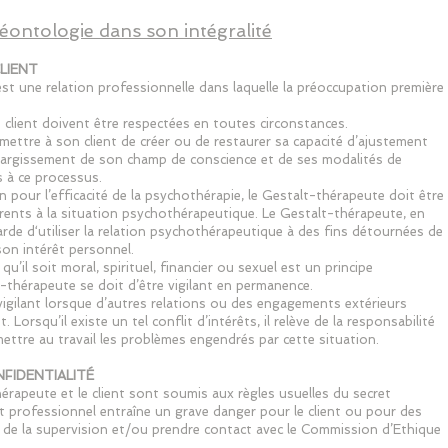
éontologie dans son intégralité
CLIENT
est une relation professionnelle dans laquelle la préoccupation première
 du client doivent être respectées en toutes circonstances.
mettre à son client de créer ou de restaurer sa capacité d’ajustement
l’élargissement de son champ de conscience et de ses modalités de
s à ce processus.
n pour l’efficacité de la psychothérapie, le Gestalt-thérapeute doit être
érents à la situation psychothérapeutique. Le Gestalt-thérapeute, en
rde d‘utiliser la relation psychothérapeutique à des fins détournées de
son intérêt personnel.
’il soit moral, spirituel, financier ou sexuel est un principe
-thérapeute se doit d’être vigilant en permanence.
vigilant lorsque d’autres relations ou des engagements extérieurs
. Lorsqu’il existe un tel conflit d’intérêts, il relève de la responsabilité
ettre au travail les problèmes engendrés par cette situation.
ONFIDENTIALITÉ
hérapeute et le client sont soumis aux règles usuelles du secret
t professionnel entraîne un grave danger pour le client ou pour des
 à de la supervision et/ou prendre contact avec le Commission d’Ethique