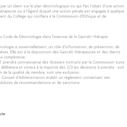
r un client sur le plan déontologique ou qui fait l’objet d’une action
thérapeute ou à l’égard duquel une action pénale est engagée à quelque
ident du Collège qui confiera à la Commission d’Ethique et de
Code de Déontologie dans l’exercice de la Gestalt-thérapie
ologie a, essentiellement, un rôle d’information, de prévention, de
tes. Elle est à la disposition des Gestalt thérapeutes et des clients
sa compétence.
 prendra connaissance des dossiers instruits par la Commission suite
élibérera et votera à la majorité des 2/3 les décisions à prendre : soit
de la qualité de membre, soit une exclusion.
 Conseil d’Administration établit un règlement concernant ses
cédures de recommandations et de sanctions.
ute.