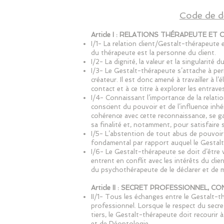
Code de d
Article I : RELATIONS THÉRAPEUTE ET 
I/1- La relation client/Gestalt-thérapeute 
du thérapeute est la personne du client.
I/2- La dignité, la valeur et la singularité
I/3- Le Gestalt-thérapeute s’attache à per
créateur. Il est donc amené à travailler à 
contact et à ce titre à explorer les entrave
I/4- Connaissant l’importance de la relatio
conscient du pouvoir et de l’influence inh
cohérence avec cette reconnaissance, se ga
sa finalité et, notamment, pour satisfaire 
I/5- L’abstention de tout abus de pouvoir qu
fondamental par rapport auquel le Gestalt
I/6- Le Gestalt-thérapeute se doit d’être 
entrent en conflit avec les intérêts du client
du psychothérapeute de le déclarer et de m
Article II : SECRET PROFESSIONNEL, C
II/1- Tous les échanges entre le Gestalt-t
professionnel. Lorsque le respect du secre
tiers, le Gestalt-thérapeute doit recourir
et de Déontologie.