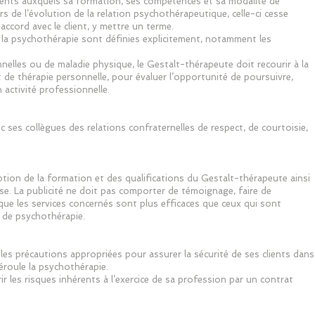
ients auxquels sa formation, ses compétences et sa modalité de
rs de l’évolution de la relation psychothérapeutique, celle-ci cesse
 accord avec le client, y mettre un terme.
la psychothérapie sont définies explicitement, notamment les
nnelles ou de maladie physique, le Gestalt-thérapeute doit recourir à la
 de thérapie personnelle, pour évaluer l’opportunité de poursuivre,
 activité professionnelle.
 ses collègues des relations confraternelles de respect, de courtoisie,
cription de la formation et des qualifications du Gestalt-thérapeute ainsi
ose. La publicité ne doit pas comporter de témoignage, faire de
que les services concernés sont plus efficaces que ceux qui sont
 de psychothérapie.
 les précautions appropriées pour assurer la sécurité de ses clients dans
éroule la psychothérapie.
ir les risques inhérents à l’exercice de sa profession par un contrat