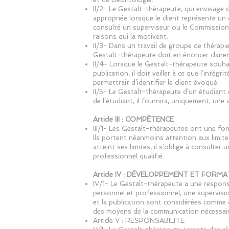
II/2- Le Gestalt-thérapeute, qui envisage
appropriée lorsque le client représente un
consulté un superviseur ou le Commission d
raisons qui la motivent.
II/3- Dans un travail de groupe de thérapie
Gestalt-thérapeute doit en énoncer claireme
II/4- Lorsque le Gestalt-thérapeute souha
publication, il doit veiller à ce que l’intég
permettrait d’identifier le client évoqué.
II/5- Le Gestalt-thérapeute d’un étudiant
de l’étudiant, il fournira, uniquement, un
Article III : COMPÉTENCE
III/1- Les Gestalt-thérapeutes ont une fo
Ils portent néanmoins attention aux limit
atteint ses limites, il s’oblige à consulter 
professionnel qualifié.
Article IV : DÉVELOPPEMENT ET FORM
IV/1- Le Gestalt-thérapeute a une respons
personnel et professionnel, une supervisi
et la publication sont considérées comme
des moyens de la communication nécessair
Article V : RESPONSABILITE