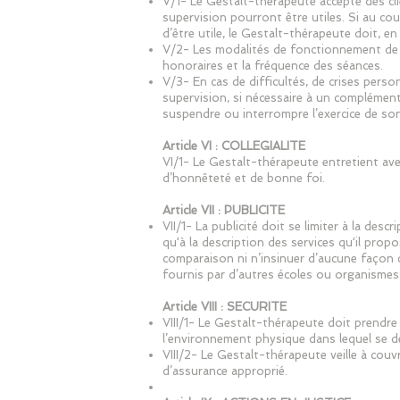
V/1- Le Gestalt-thérapeute accepte des cl
supervision pourront être utiles. Si au cou
d’être utile, le Gestalt-thérapeute doit, en
V/2- Les modalités de fonctionnement de 
honoraires et la fréquence des séances.
V/3- En cas de difficultés, de crises perso
supervision, si nécessaire à un complément
suspendre ou interrompre l’exercice de son
Article VI : COLLEGIALITE
VI/1- Le Gestalt-thérapeute entretient avec
d’honnêteté et de bonne foi.
Article VII : PUBLICITE
VII/1- La publicité doit se limiter à la des
qu‘à la description des services qu‘il prop
comparaison ni n’insinuer d’aucune façon 
fournis par d’autres écoles ou organismes
Article VIII : SECURITE
VIII/1- Le Gestalt-thérapeute doit prendre
l’environnement physique dans lequel se d
VIII/2- Le Gestalt-thérapeute veille à couvr
d’assurance approprié.