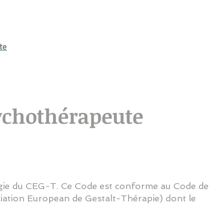
Accueil
Psychothérapie près de Cahors
Psychothéra
te
ychothérapeute
gie du CEG-T. Ce Code est conforme au Code de
iation European de Gestalt-Thérapie) dont le