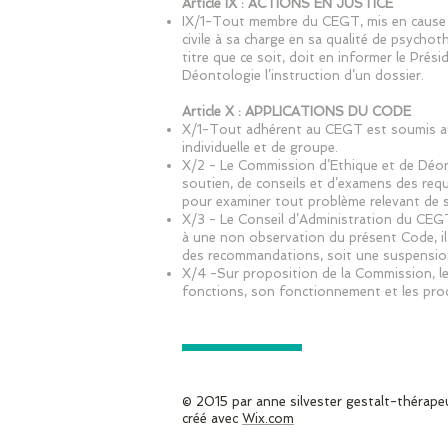
Article IX : ACTIONS EN JUSTICE
IX/1-Tout membre du CEGT, mis en cause pa
civile à sa charge en sa qualité de psycho
titre que ce soit, doit en informer le Prés
Déontologie l’instruction d’un dossier.
Article X : APPLICATIONS DU CODE
X/1-Tout adhérent au CEGT est soumis au 
individuelle et de groupe.
X/2 - Le Commission d’Ethique et de Déont
soutien, de conseils et d’examens des requê
pour examiner tout problème relevant de 
X/3 - Le Conseil d’Administration du CEGT
à une non observation du présent Code, il d
des recommandations, soit une suspension 
X/4 -Sur proposition de la Commission, le
fonctions, son fonctionnement et les pro
​© 2015 par anne silvester gestalt-thérape
créé avec
Wix.com