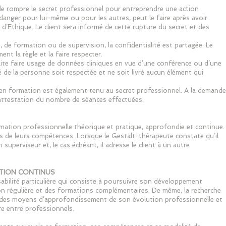
 de rompre le secret professionnel pour entreprendre une action
 danger pour lui-même ou pour les autres, peut le faire après avoir
’Ethique. Le client sera informé de cette rupture du secret et des
, de formation ou de supervision, la confidentialité est partagée. Le
nt la règle et la faire respecter.
ite faire usage de données cliniques en vue d’une conférence ou d’une
rité de la personne soit respectée et ne soit livré aucun élément qui
 en formation est également tenu au secret professionnel. A la demande
e attestation du nombre de séances effectuées.
rmation professionnelle théorique et pratique, approfondie et continue.
es de leurs compétences. Lorsque le Gestalt-thérapeute constate qu’il
un superviseur et, le cas échéant, il adresse le client à un autre
ATION CONTINUS
abilité particulière qui consiste à poursuivre son développement
on régulière et des formations complémentaires. De même, la recherche
 des moyens d’approfondissement de son évolution professionnelle et
e entre professionnels.