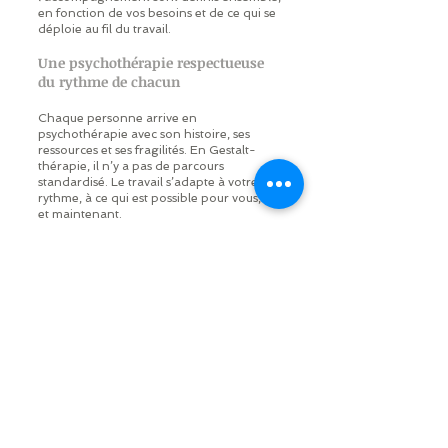
en fonction de vos besoins et de ce qui se
déploie au fil du travail.
Une psychothérapie respectueuse
du rythme de chacun
Chaque personne arrive en
psychothérapie avec son histoire, ses
ressources et ses fragilités. En Gestalt-
thérapie, il n’y a pas de parcours
standardisé. Le travail s’adapte à votre
rythme, à ce qui est possible pour vous, ici
et maintenant.
La thérapie est un processus vivant,
parfois soutenant, parfois confrontant,
toujours orienté vers plus de conscience,
de liberté et de responsabilité. Mon rôle,
en tant que psychothérapeute à Toulouse,
est de vous accompagner avec présence,
engagement et respect.
Prendre rendez-vous avec un
psychothérapeute à Toulouse
Faire le premier pas vers une
psychothérapie peut susciter des
hésitations, des questions ou des doutes.
Je vous invite à me contacter pour toute